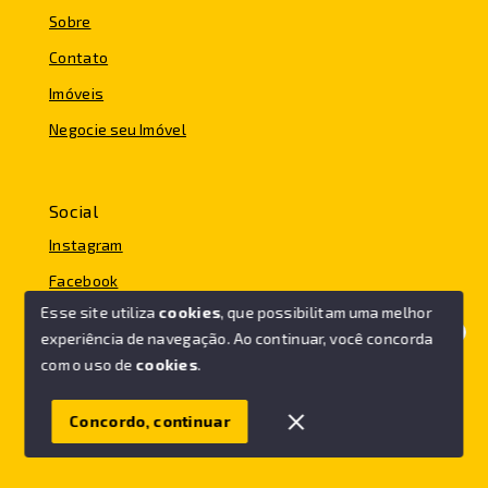
Sobre
Contato
Imóveis
Negocie seu Imóvel
Social
Instagram
Facebook
Esse site utiliza
cookies
, que possibilitam uma melhor
experiência de navegação.
Ao continuar, você concorda
Olá! Vamos ajudar você a comprar o seu imóvel.
com o uso de
cookies
.
© Copyright 2026 - FC IMÓVEIS - Todos os direitos
reservados
Concordo, continuar
SITE PARA IMOBILIARIA