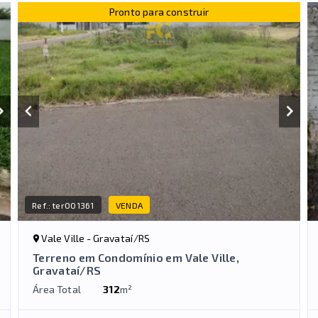
Pronto para construir
Ref.:
ter001361
VENDA
Vale Ville - Gravataí/RS
Terreno em Condomínio em Vale Ville,
Gravataí/RS
Área Total
312
m²