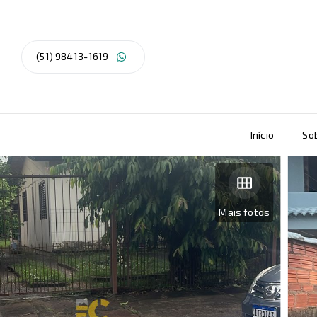
(51) 98413-1619
Início
So
Mais fotos