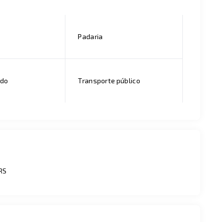
Padaria
ado
Transporte público
/RS