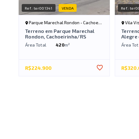
Ref.:
ter001341
VENDA
Ref.:
ter0
Parque Marechal Rondon - Cachoeirinha/RS
Vila V
Terreno em Parque Marechal
Terreno
Rondon, Cachoeirinha/RS
Alegre
Área Total
420
m²
Área Tot
R$224.900
R$320.