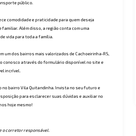
ansporte público.
rece comodidade e praticidade para quem deseja
 familiar. Além disso, a região conta com uma
e vida para toda a família.
m um dos bairros mais valorizados de Cachoeirinha-RS,
o conosco através do formulário disponível no site e
l incrível.
no bairro Vila Quitandinha. Invista no seu futuro e
sposição para esclarecer suas dúvidas e auxiliar no
nhos hoje mesmo!
e o corretor responsável.