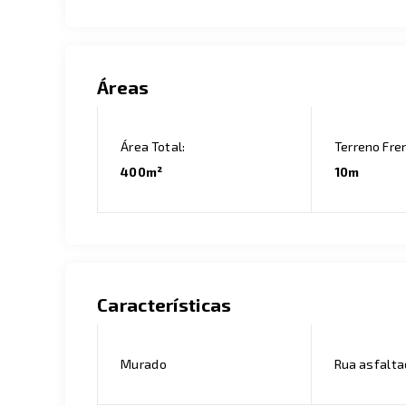
Áreas
Área Total:
Terreno Fre
400m²
10m
Características
Murado
Rua asfalt