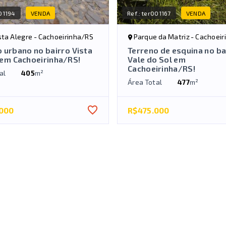
01194
VENDA
Ref.:
ter001167
VENDA
ista Alegre - Cachoeirinha/RS
Parque da Matriz - Cachoei
 urbano no bairro Vista
Terreno de esquina no ba
 em Cachoeirinha/RS!
Vale do Sol em
Cachoeirinha/RS!
al
405
m²
Área Total
477
m²
000
R$475.000