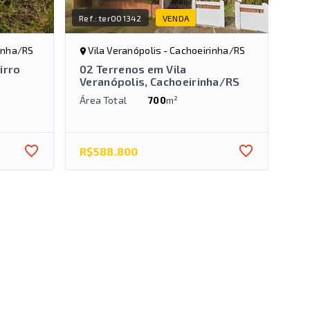
Ref.:
ter001342
VENDA
rinha/RS
Vila Veranópolis - Cachoeirinha/RS
irro
02 Terrenos em Vila
Veranópolis, Cachoeirinha/RS
Área Total
700
m²
R$588.800