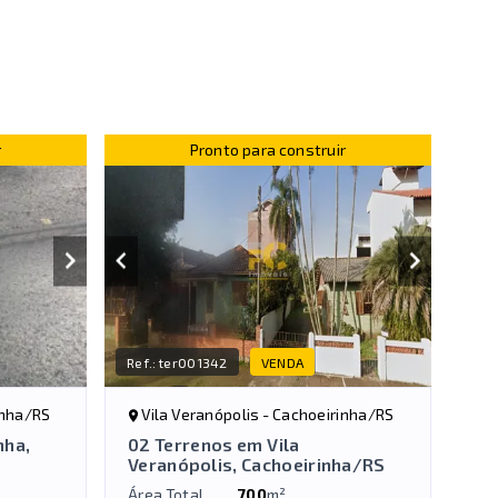
r
Pronto para construir
Ref.:
ter001342
VENDA
inha/RS
Vila Veranópolis - Cachoeirinha/RS
nha,
02 Terrenos em Vila
Veranópolis, Cachoeirinha/RS
Área Total
700
m²