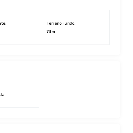
nte:
Terreno Fundo:
73m
ada