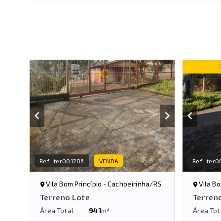
Ref.:
ter001286
VENDA
Ref.:
ter0
Vila Bom Princípio - Cachoeirinha/RS
Vila B
Terreno Lote
Terren
Área Total
941
m²
Área Tot