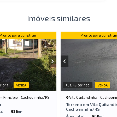
Imóveis similares
Pronto para construir
Pronto para construi
01041
VENDA
Ref.:
ter001430
VENDA
om Princípio - Cachoeirinha/RS
Vila Quitandinha - Cachoeir
o
Terreno em Vila Quitandi
Cachoeirinha/RS
al
936
m²
Área Total
400
m²