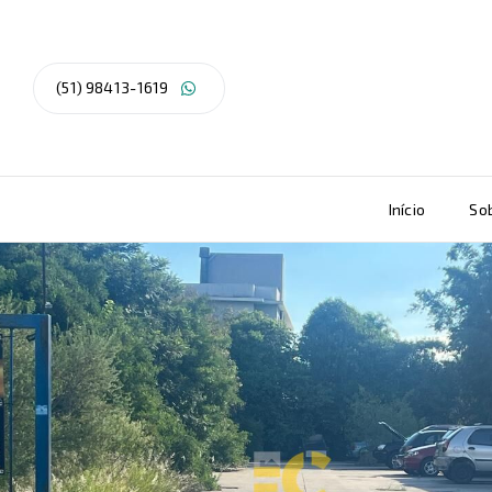
(51) 98413-1619
Início
So