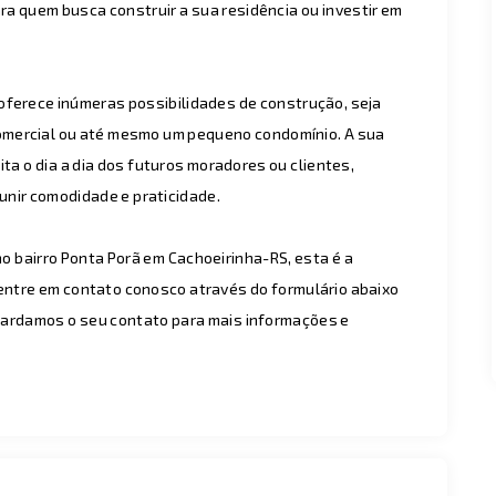
ara quem busca construir a sua residência ou investir em
oferece inúmeras possibilidades de construção, seja
omercial ou até mesmo um pequeno condomínio. A sua
ta o dia a dia dos futuros moradores ou clientes,
nir comodidade e praticidade.
o bairro Ponta Porã em Cachoeirinha-RS, esta é a
entre em contato conosco através do formulário abaixo
Aguardamos o seu contato para mais informações e