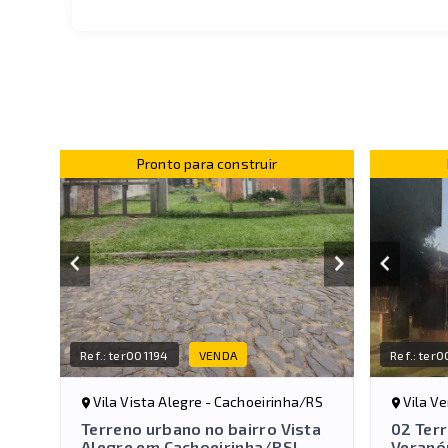
Pronto para construir
Ref.:
ter001194
VENDA
Ref.:
ter0
Vila Vista Alegre - Cachoeirinha/RS
Vila V
Terreno urbano no bairro Vista
02 Terr
Alegre em Cachoeirinha/RS!
Veranó