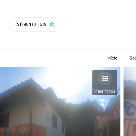
(51) 98413-1619
Início
So
Mais fotos