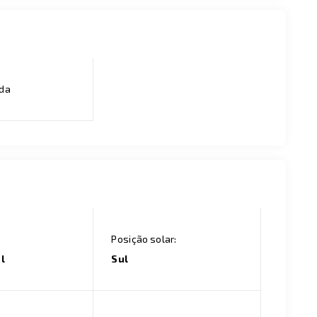
ada
Posição solar:
l
Sul