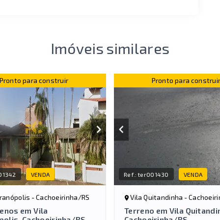
Imóveis similares
Pronto para construir
Pronto para construi
01342
VENDA
Ref.:
ter001430
VENDA
eranópolis - Cachoeirinha/RS
Vila Quitandinha - Cachoeir
enos em Vila
Terreno em Vila Quitandi
polis, Cachoeirinha/RS
Cachoeirinha/RS