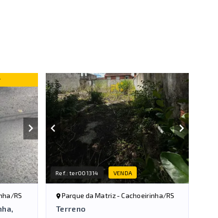
r
Ref.:
ter001314
VENDA
inha/RS
Parque da Matriz - Cachoeirinha/RS
nha,
Terreno