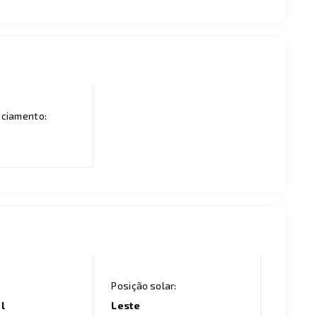
nciamento:
Posição solar:
l
Leste