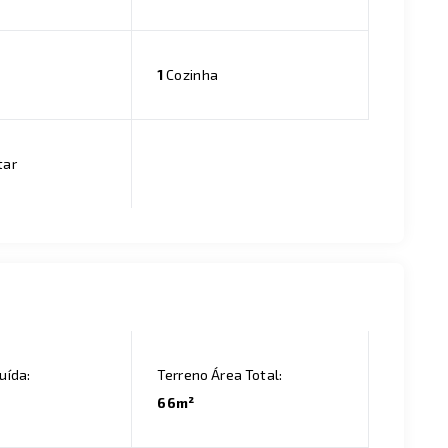
1
Cozinha
tar
uída:
Terreno Área Total:
66m²