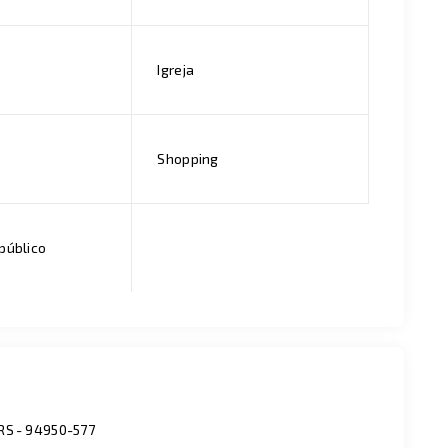
Igreja
Shopping
público
/RS
- 94950-577