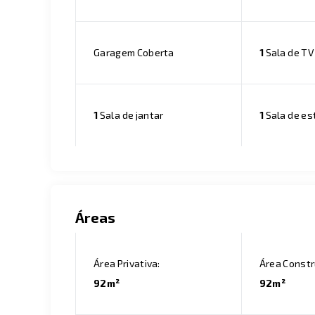
Garagem Coberta
1
Sala de TV
1
Sala de jantar
1
Sala de es
Áreas
Área Privativa:
Área Constr
92m²
92m²