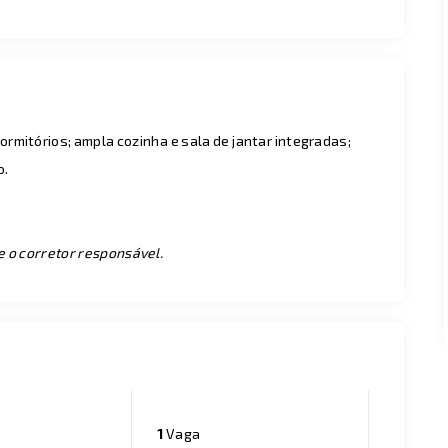
rmitórios; ampla cozinha e sala de jantar integradas;
o.
e o corretor responsável.
1
Vaga