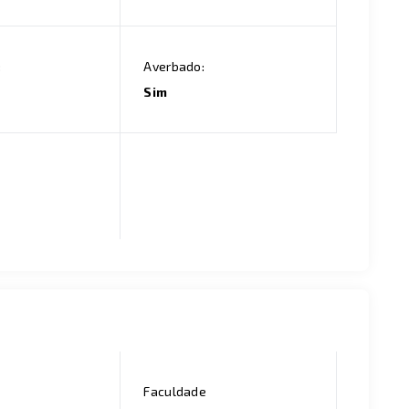
:
Averbado:
Sim
Faculdade