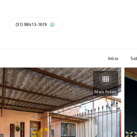
(51) 98413-1619
Início
So
Mais fotos