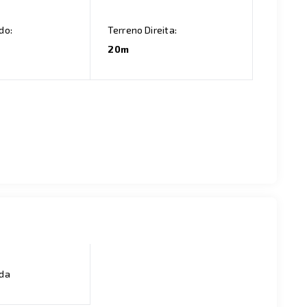
do:
Terreno Direita:
20m
ada