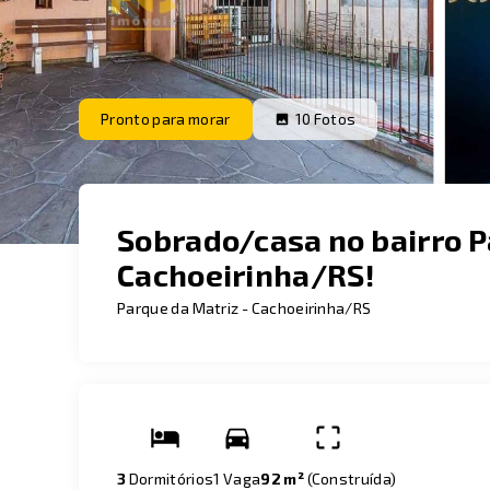
Pronto para morar
10
Fotos
Sobrado/casa no bairro 
Cachoeirinha/RS!
Parque da Matriz - Cachoeirinha/RS
3
Dormitórios
1 Vaga
92 m²
(
Construída
)