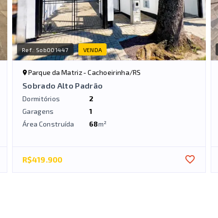
Ref.:
Sob001447
VENDA
Parque da Matriz - Cachoeirinha/RS
Sobrado Alto Padrão
Dormitórios
2
Garagens
1
Área Construída
68
m²
R$419.900