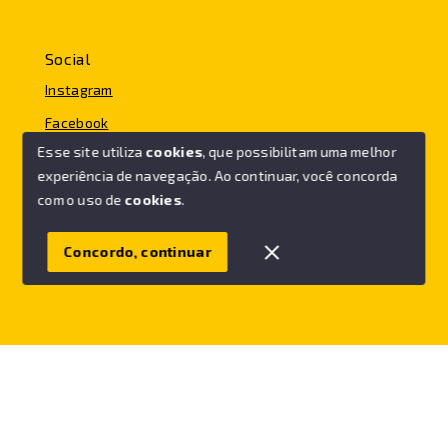
Social
Instagram
Facebook
Esse site utiliza
cookies
, que possibilitam uma melhor
experiência de navegação.
Ao continuar, você concorda
com o uso de
cookies
.
© Copyright 2026 - FC IMÓVEIS - Todos os direitos
reservados
Concordo, continuar
SITE PARA IMOBILIARIA
Início
Histórico
Favoritos