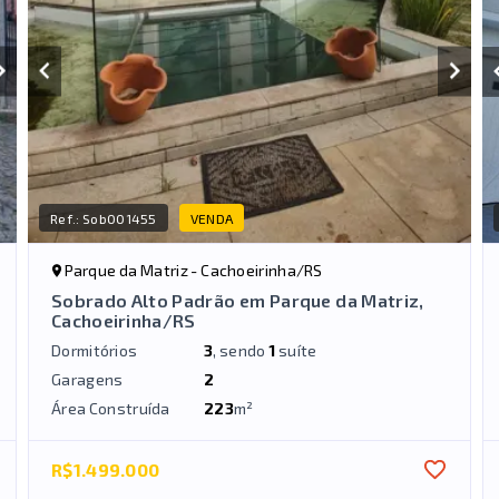
Ref.:
Sob001455
VENDA
Parque da Matriz - Cachoeirinha/RS
Sobrado Alto Padrão em Parque da Matriz,
Cachoeirinha/RS
Dormitórios
3
, sendo
1
suíte
Garagens
2
Área Construída
223
m²
R$1.499.000