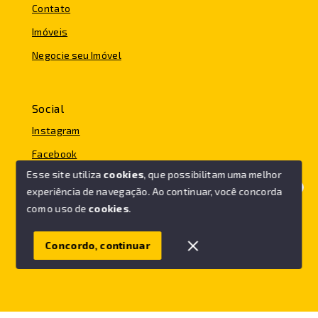
Contato
Imóveis
Negocie seu Imóvel
Social
Instagram
Facebook
Esse site utiliza
cookies
, que possibilitam uma melhor
experiência de navegação.
Ao continuar, você concorda
Olá! Vamos ajudar você a comprar o seu imóvel.
com o uso de
cookies
.
© Copyright 2026 - FC IMÓVEIS - Todos os direitos
reservados
Concordo, continuar
SITE PARA IMOBILIARIA