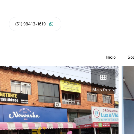
(51) 98413-1619
Início
So
Mais fotos