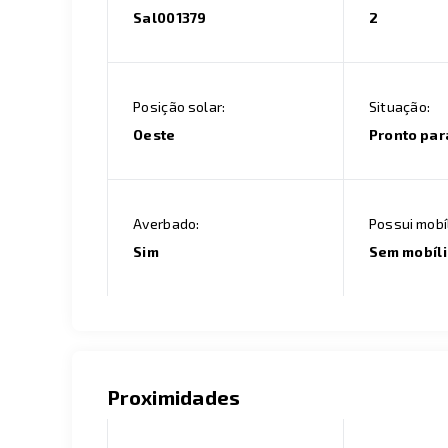
Sal001379
2
Posição solar:
Situação:
Oeste
Pronto par
Averbado:
Possui mobíl
Sim
Sem mobíl
Proximidades