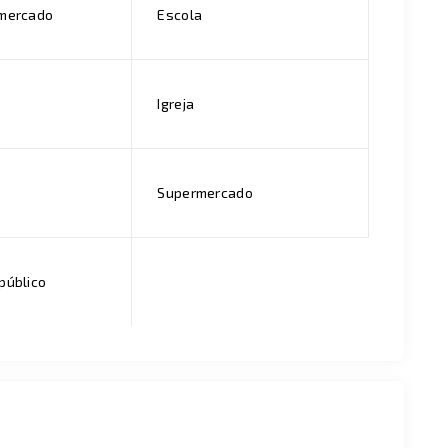
rmercado
Escola
Igreja
Supermercado
público