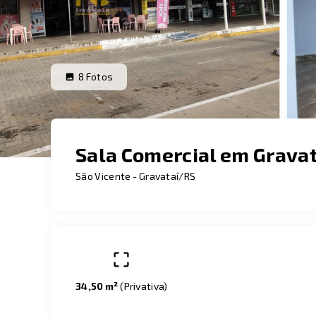
8
Fotos
Sala Comercial em Grava
São Vicente - Gravataí/RS
34,50 m²
(
Privativa
)