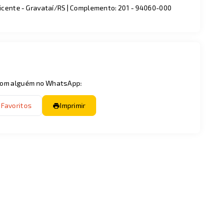
Vicente - Gravataí/RS | Complemento: 201
- 94060-000
 com alguém no WhatsApp:
 Favoritos
Imprimir