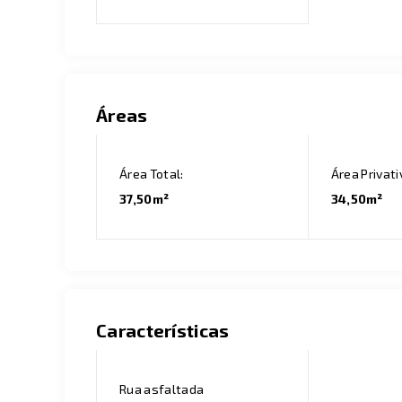
Áreas
Área Total:
Área Privati
37,50m²
34,50m²
Características
Rua asfaltada