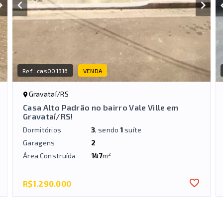
Ref.:
cas001316
VENDA
Gravataí/RS
Casa Alto Padrão no bairro Vale Ville em
Gravataí/RS!
Dormitórios
3
, sendo
1
suíte
Garagens
2
Área Construída
147
m²
R$1.290.000