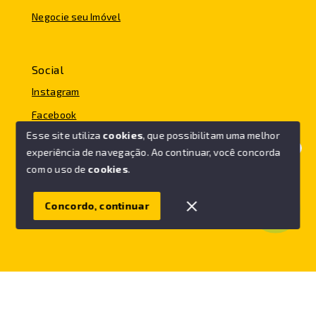
Negocie seu Imóvel
Social
Instagram
Facebook
Esse site utiliza
cookies
, que possibilitam uma melhor
experiência de navegação.
Ao continuar, você concorda
Olá! Vamos ajudar você a comprar o seu imóvel.
com o uso de
cookies
.
© Copyright 2026 - FC IMÓVEIS - Todos os direitos
reservados
Concordo, continuar
SITE PARA IMOBILIARIA
Início
Histórico
Favoritos