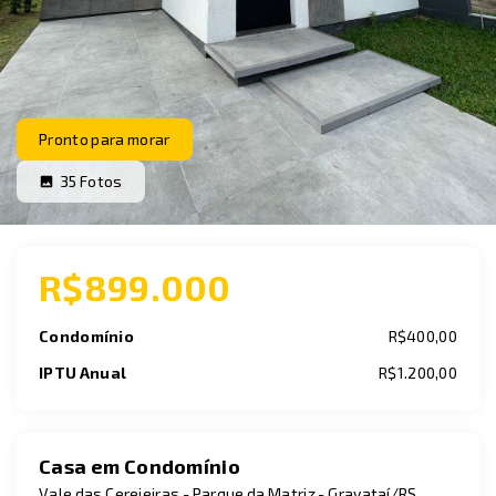
Pronto para morar
35
Fotos
R$899.000
Condomínio
R$400,00
IPTU Anual
R$1.200,00
Casa em Condomínio
Vale das Cerejeiras -
Parque da Matriz - Gravataí/RS