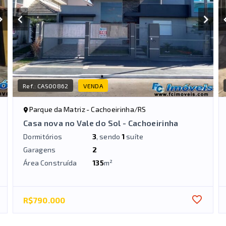
Ref.:
CAS00862
VENDA
Parque da Matriz - Cachoeirinha/RS
Casa nova no Vale do Sol - Cachoeirinha
Dormitórios
3
, sendo
1
suíte
Garagens
2
Área Construída
135
m²
R$790.000