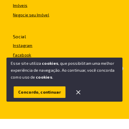
Imóveis
Negocie seu Imóvel
Social
Instagram
Facebook
Esse site utiliza
cookies
, que possibilitam uma melhor
experiência de navegação.
Ao continuar, você concorda
Olá! Vamos ajudar você a comprar o seu imóvel.
com o uso de
cookies
.
© Copyright 2026 - FC IMÓVEIS - Todos os direitos
reservados
Concordo, continuar
SITE PARA IMOBILIARIA
Início
Histórico
Favoritos