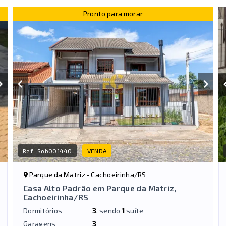
Pronto para morar
Ref.:
Sob001440
VENDA
Parque da Matriz - Cachoeirinha/RS
Casa Alto Padrão em Parque da Matriz,
Cachoeirinha/RS
Dormitórios
3
, sendo
1
suíte
Garagens
3