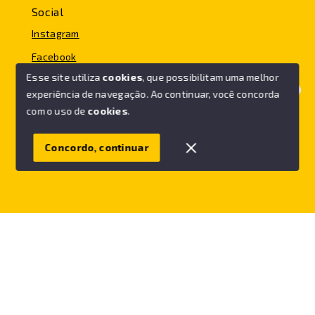
Social
Instagram
Facebook
Esse site utiliza
cookies
, que possibilitam uma melhor
experiência de navegação.
Ao continuar, você concorda
Olá! Vamos ajudar você a comprar o seu imóvel.
com o uso de
cookies
.
© Copyright 2026 - FC IMÓVEIS - Todos os direitos
reservados
Concordo, continuar
SITE PARA IMOBILIARIA
Início
Histórico
Favoritos