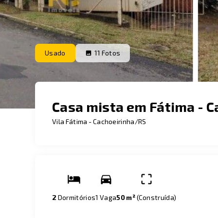
Usado
11
Fotos
Casa mista em Fátima - C
Vila Fátima - Cachoeirinha/RS
2
Dormitórios
1 Vaga
50 m²
(
Construída
)