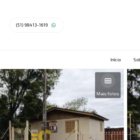
(51) 98413-1619
Início
So
Mais fotos