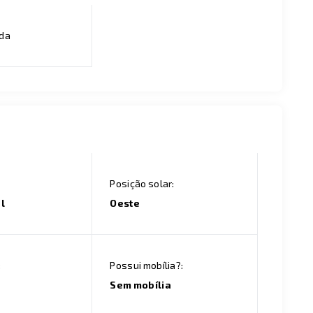
ada
Posição solar:
l
Oeste
:
Possui mobília?:
Sem mobília