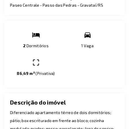
Paseo Centrale -
Passo das Pedras - Gravataí/RS
2
Dormitórios
1 Vaga
86,49 m²
(
Privativa
)
Descrição do imóvel
Diferenciado apartamento térreo de dois dormitórios;
pátio; box escriturado em frente ao bloco; cozinha
modulada; grades; gesso; porcelanato; área de serviço;