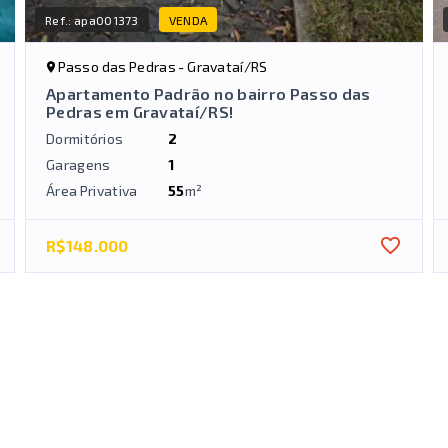
Ref.:
apa001373
VENDA
Passo das Pedras - Gravataí/RS
Apartamento Padrão no bairro Passo das
Pedras em Gravataí/RS!
Dormitórios
2
Garagens
1
Área Privativa
55
m²
R$148.000