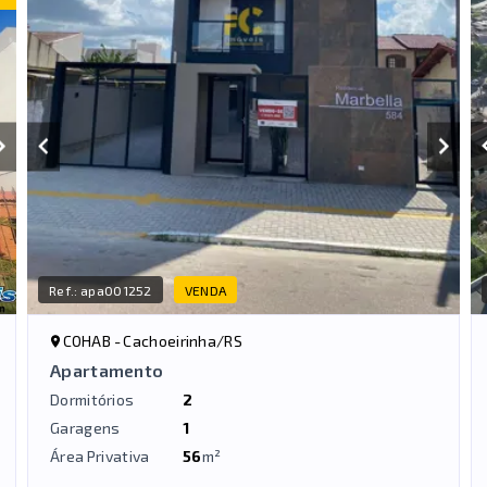
Ref.:
apa001252
VENDA
COHAB - Cachoeirinha/RS
Apartamento
Dormitórios
2
Garagens
1
Área Privativa
56
m²