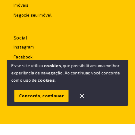
Imóveis
Negocie seu Imóvel
Social
Instagram
Facebook
Esse site utiliza
cookies
, que possibilitam uma melhor
experiência de navegação.
Ao continuar, você concorda
com o uso de
cookies
.
© Copyright 2026 - FC IMÓVEIS - Todos os direitos
reservados
Concordo, continuar
SITE PARA IMOBILIARIA
Início
Histórico
Favoritos